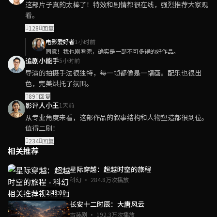
这部片子真的太棒了！特效和剧情都很在线，强烈推荐大家观
看。
128
回复
电影爱好者
1小时前
同意！我也刚看完，确实是一部不可多得的好作品。
追剧小能手
5小时前
导演的拍摄手法很独特，每一帧都像是一幅画。配乐也很出
色，完美烘托了氛围。
89
回复
影评人小王
1天前
从专业角度来看，这部作品的叙事结构和人物塑造都很到位。
值得二刷！
234
回复
相关推荐
星际穿越：超越时空的旅程
科幻 · 284.8万次播放
2:49:00
长安十二时辰：大唐风云
古装剧 · 192.3万次播放