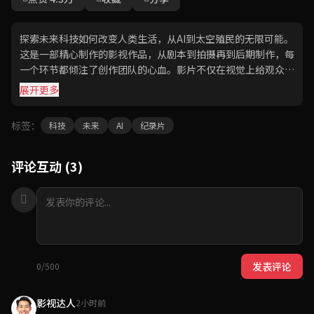
探索未来科技如何改变人类生活，从AI到太空殖民的无限可能。
这是一部精心制作的影视作品，从剧本到拍摄再到后期制作，每
一个环节都倾注了创作团队的心血。影片不仅在视觉上给观众带
来震撼，更在情感和思想上引发深思。无论是演员的表演还是导
展开更多
演的调度，都展现出了极高的专业水准。
标签：
科技
未来
AI
纪录片
评论互动 (3)
发表评论
0/500
影视达人
2小时前